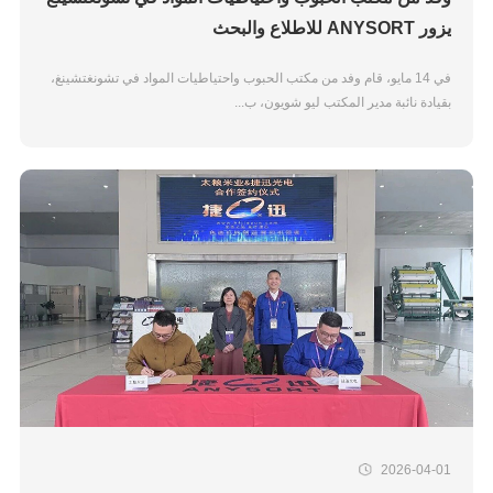
يزور ANYSORT للاطلاع والبحث
في 14 مايو، قام وفد من مكتب الحبوب واحتياطيات المواد في تشونغتشينغ،
بقيادة نائبة مدير المكتب ليو شويون، ب...
2026-04-01