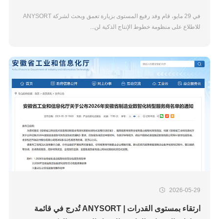
واحتياطيات المواد في مقاطعة لياونينغ يزور ANYSORT
في 29 مايو، قام وفد رفيع المستوى بزيارة تعمق وبحث لشركة ANYSORT
برفقة شركات رائدة في الصناعة للاطلاع على نظام
للاطلاع على منظومة خطوط الإنتاج الذكية لن...
التحكم السحابي من Jiexun
2026-05-29
ارتقاء بمستوى القدرات | ANYSORT تُدرج في قائمة