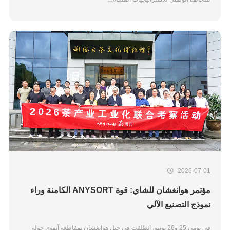
2026-07-01
مؤتمر هوانغشان للشاي: قوة ANYSORT الكامنة وراء
نموذج التصنيع الآلي
في يومي 25 و26 يونيو، انطلقت في جبل هوانغشان بمقاطعة آنهوي جولة