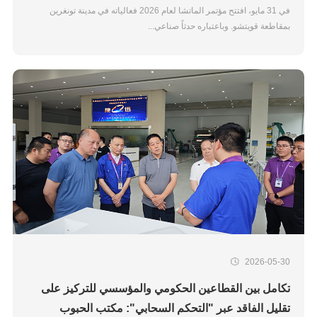
في 31 مايو، افتتح مؤتمر الماتشا لعام 2026 فعالياته في مدينة تونغرين
بمقاطعة قويتشو. وباعتباره حدثاً صناعي...
2026-05-30
تكامل بين القطاعين الحكومي والمؤسسي للتركيز على
تقليل الفاقد عبر "التحكم السحابي": مكتب الحبوب