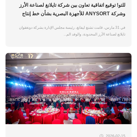
للتو! توقيع اتفاقية تعاون بين شركة تايلانغ لصناعة الأرز
وشركة ANYSORT للأجهزة البصرية بشأن خط إنتاج
متحكم فيه سحابياً
في 31 مارس، قامت تشنغ ليفانغ، رئيسة مجلس الإدارة بشركة دونغقوان
تايلانغ لصناعة الأرز المحدودة، والوفد الم...
2026-02-15