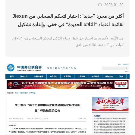
2026-01-29
أكثر من مجرد "جديد": اختيار لتحكم السحابي من Jiexun
لقائمة اعتماد "الثلاثة الجديدة" في خفي، وإعادة تشكيل
معالجة الحبوب من خلال نموذج "المدير الذكي"
في الآونة الأخيرة، تم اختيار حل خط الإنتاج الذكي لتحكم السحابي من Jiexun
كواحد من "الدفعة الثالثة من التق...